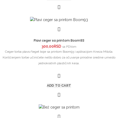
Plavi ceger sa printom Boom93
300,00
RSD
sa PDVom
Ceger torba plavo/teget boje sa printom Boom93 i aplikacijom Kneza Miloša.
Korišćenjem torbe u
činićete nešto dobro za očuvanje prirodne sredine umesto
jednokratnih plastičnih kesa.
ADD TO CART