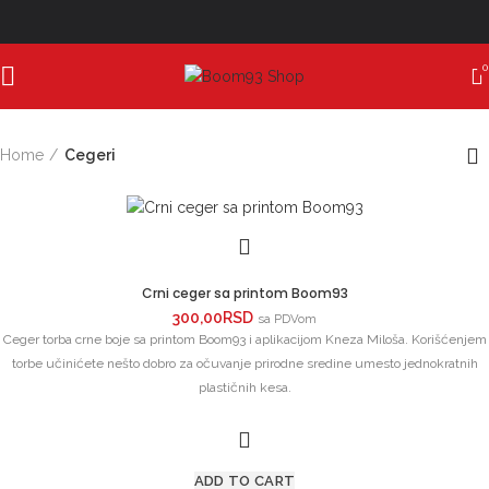
0
Home
Cegeri
Crni ceger sa printom Boom93
300,00
RSD
sa PDVom
Ceger torba crne boje sa printom Boom93 i aplikacijom Kneza Miloša. Korišćenjem
torbe u
činićete nešto dobro za očuvanje prirodne sredine umesto jednokratnih
plastičnih kesa.
ADD TO CART